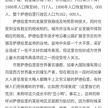
1986年人口降至88，717人。1996年人口恢复到93，000
人，整个萨德伯里行政区人口为162，000人。
萨德伯里市的发展受铁路线及地势影响很大，同时也
受到没有稳定的税收制约。城市并没有从矿业发展中得到
相应的税收。萨德伯里市逐步地沿着公路扩展至邻近的市
镇及萨德伯里盆地的谷地。盆地中央是一个大平原，采矿
业造成了一些不太好的城市景观，但这里也恰好成为世界
上最大的城市再造项目之一而倍受世人关注。
尽管萨德伯里是世界著名镍都，加拿大国际镍有限公
司是西方世界最大的镍生产者，但在相当长一段时间加拿
大人甚至南安大略人都瞧不上又穷又破的萨德伯里，有时
候人们用很难听的字眼，比如用“月球景观”（这里指它的
荒凉）来称呼这只成长中的“丑小鸭”。事实上，这样的称
呼对萨德伯里的某些地区还是颇为贴切的，因为那时候采