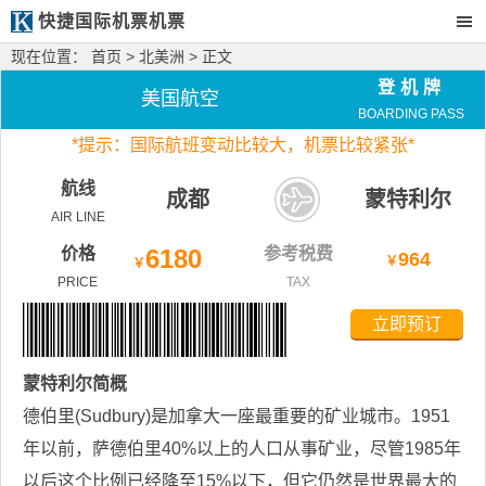
快捷国际机票机票
现在位置：
首页
>
北美洲
> 正文
登机牌
美国航空
BOARDING PASS
*
提示：国际航班变动比较大，
机票比较紧张*
航线
成都
蒙特利尔
AIR LINE
价格
6180
参考税费
964
￥
￥
PRICE
TAX
立即预订
蒙特利尔
简概
德伯里(Sudbury)是加拿大一座最重要的矿业城市。1951
年以前，萨德伯里40%以上的人口从事矿业，尽管1985年
以后这个比例已经降至15%以下，但它仍然是世界最大的