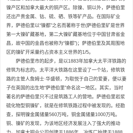
镍产区和加拿大最大的铜产区。除镍、铜以外，萨德伯里
还出产贵金属、钴、硫、硒、铁等矿产品。在国际矿业
界，萨德伯里以“镍都”之名而著称于世(萨德伯里矿是世界
第一大镍矿藏基地，第二大镍矿藏基地位于中国甘肃省金
昌，故中国的金昌也被称为“镍都”)；萨德伯里及其周围地
区的镍矿开采量约占资本主义世界的1/5。
萨德伯里市的起步，是以1883年加拿大太平洋铁路的
修筑为标志的。太平洋大铁路在这里设了一个站，修筑铁
路的主管人詹姆士·华盛顿，为取悦于自己的爱妻，便以妻
子在英国的出生地“萨德伯里”命名这一地区。其实，当时
著名的萨德伯里只不过是筑路工人的营地。萨德伯里岩浆
硫化物型铜镍矿，就是在修筑铁路过程中被发现的。经勘
查，探明镍金属储量560万吨，铜金属储量1000万吨。
铜、镍矿的发现，为该地区经济发展注入了强大的推动
力。加拿大铜业公司创建于1886年，冶炼厂始建于1888