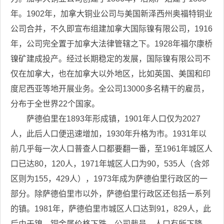
年。1902年，加拿大铜业公司与美国新泽西州奥福特铜业
公司合并，不久即宣布组建加拿大国际镍有限公司，1916
年，公司完全置于加拿大法律管辖之下。1928年福尔康桥
镍矿建成投产。经过长期稳定的发展，国际镍有限公司不
仅在加拿大，也在加拿大以外地区，比如英国、美国和印
度尼西亚等地开展业务。全公司13000多名精干的雇员，
分布于全世界22个国家。
萨德伯里在1893年形成镇，1901年人口仅为2027
人，此后人口便迅速增加，1930年升格为市。1931年以
前几乎每一次人口普查人口都要翻一番，至1961年城区人
口已达80，120人，1971年城区人口为90，535人（含郊
区则为155，429人），1973年成为萨德伯里行政区的一
部分。除萨德伯里市以外，萨德伯里行政区还包括一系列
的镇。1981年，萨德伯里市城区人口达到91，829人，此
后由于镍、铜金属价格下跌，公司裁员，人口有所下降，