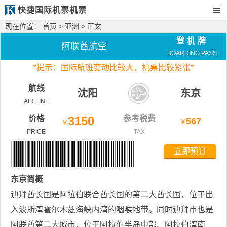
快捷国际机票机票
现在位置：
首页
>
亚洲
> 正文
登机牌
阿联酋航空
BOARDING PASS
*
提示：国际航班变动比较大，
机票比较紧张*
航线
沈阳
东京
AIR LINE
价格
3150
参考税费
567
￥
￥
PRICE
TAX
立即预订
东京
简概
迪拜酋长国是阿拉伯联合酋长国的第二大酋长国，位于出
入波斯湾霍尔木兹海峡内湾的咽喉地带。同时迪拜市也是
阿联酋第二大城市，位于阿拉伯半岛中部、阿拉伯湾南