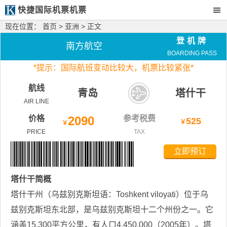
快捷国际机票机票
现在位置：
首页
>
亚洲
> 正文
登机牌
南方航空
BOARDING PASS
*
提示：国际航班变动比较大，
机票比较紧张*
航线
青岛
塔什干
AIR LINE
价格
2090
参考税费
525
￥
￥
PRICE
TAX
立即预订
塔什干
简概
塔什干州（乌兹别克斯坦语：Toshkent viloyati）位于乌
兹别克斯坦东北部，是乌兹别克斯坦十二个州份之一。它
涵盖15,300平方公里，有人口4,450,000（2005年）。塔