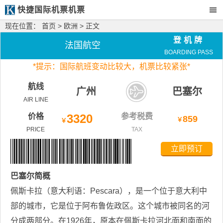
快捷国际机票机票
现在位置：
首页
>
欧洲
> 正文
登机牌
法国航空
BOARDING PASS
*
提示：国际航班变动比较大，
机票比较紧张*
航线
广州
巴塞尔
AIR LINE
价格
3320
参考税费
859
￥
￥
PRICE
TAX
立即预订
巴塞尔
简概
佩斯卡拉（意大利语：Pescara），是一个位于意大利中
部的城市，它是位于阿布鲁佐政区。这个城市被同名的河
分成两部分。在1926年，原本在佩斯卡拉河北面和南面的