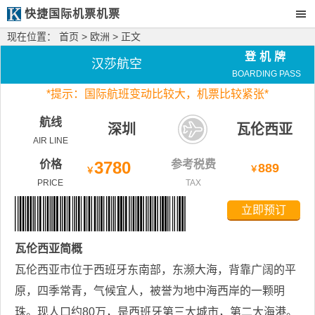
快捷国际机票机票
现在位置：
首页
>
欧洲
> 正文
登机牌
汉莎航空
BOARDING PASS
*
提示：国际航班变动比较大，
机票比较紧张*
航线
深圳
瓦伦西亚
AIR LINE
价格
3780
参考税费
889
￥
￥
PRICE
TAX
立即预订
瓦伦西亚
简概
瓦伦西亚市位于西班牙东南部，东濒大海，背靠广阔的平
原，四季常青，气候宜人，被誉为地中海西岸的一颗明
珠。现人口约80万，是西班牙第三大城市，第二大海港。