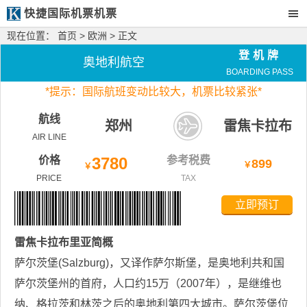
快捷国际机票机票
现在位置：
首页
>
欧洲
> 正文
登机牌
奥地利航空
BOARDING PASS
*
提示：国际航班变动比较大，
机票比较紧张*
航线
郑州
雷焦卡拉布
AIR LINE
里亚
价格
3780
参考税费
899
￥
￥
PRICE
TAX
立即预订
雷焦卡拉布里亚
简概
萨尔茨堡(Salzburg)，又译作萨尔斯堡，是奥地利共和国
萨尔茨堡州的首府，人口约15万（2007年），是继维也
纳、格拉茨和林茨之后的奥地利第四大城市。萨尔茨堡位