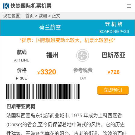
快捷国际机票机票
现在位置：
首页
>
欧洲
> 正文
登机牌
荷兰航空
BOARDING PASS
*
提示：国际航班变动比较大，
机票比较紧张*
航线
福州
巴斯蒂亚
AIR LINE
价格
3320
参考税费
728
￥
￥
PRICE
TAX
立即预订
巴斯蒂亚
简概
法国科西嘉岛东北部商业城市, 1975 年成为上科西嘉省
(Corse)的省会,至今仍保留着地中海式的风情。它的历史
性建筑、开满各色鲜花的阳台、古老的街道、涂漆的百叶