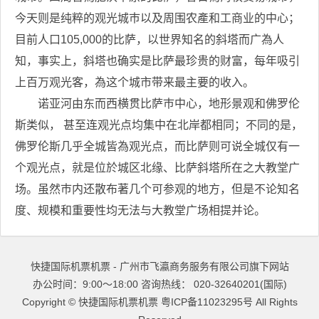
今天则是纯粹的观光城巿以及周围农產和工商业的中心；
目前人口105,000的比萨，以世界知名的斜塔而广為人
知，事实上，斜塔也确实是比萨最珍贵的财富，每年吸引
上百万观光客，為这个城市带来最主要的收入。
诺亚河由东而西横贯比萨巿中心，地形景观和佛罗伦
斯类似， 甚至连观光点均集中在北岸都相同；不同的是，
佛罗伦斯几乎全城皆為观光点，而比萨则可说全城仅有一
个观光点，就是位於城区北缘、比萨斜塔所在之大教堂广
场。虽然巿内还散布著几个可参观的地方，但是不论知名
度、规模和重要性均无法与大教堂广场相提并论。
快捷国际机票机票 - 广州市飞瀛商务服务有限公司旗下网站
办公时间：9:00～18:00 咨询热线： 020-32640201(国际)
Copyright ©
快捷国际机票机票
粤ICP备11023295号
All Rights