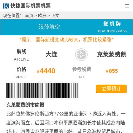
快捷国际机票机票
现在位置：
首页
>
欧洲
> 正文
登机牌
汉莎航空
BOARDING PASS
*
提示：国际航班变动比较大，
机票比较紧张*
航线
大连
克莱蒙费朗
AIR LINE
市
价格
4440
参考税费
855
￥
￥
PRICE
TAX
立即预订
克莱蒙费朗市
简概
比萨位於佛罗伦斯西方77公里的亚诺河下游近入海处，一
度滨海而立，后因河口冲积平原逐渐加长才使其成為内陆
城市。四周皆為肥沃平原的比萨，昔日為海权贸易城市，