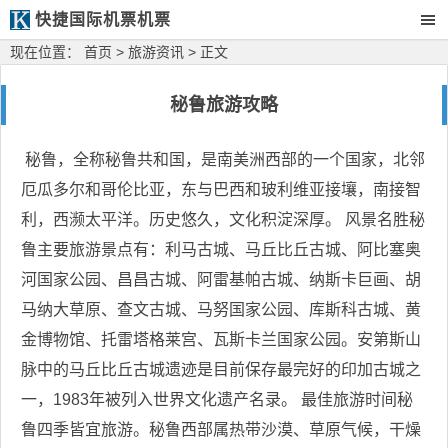
快捷国际机票机票
现在位置：
首页
>
旅游资讯
> 正文
秘鲁旅游攻略
秘鲁，全称秘鲁共和国，是南美洲西部的一个国家，北邻
厄瓜多尔和哥伦比亚，东与巴西和玻利维亚接壤，南接智
利，西濒太平洋。历史悠久，文化积淀深厚。 风景名胜秘
鲁主要旅游景点有：利马古城、马丘比丘古城、阿比塞奥
河国家公园、昌昌古城、阿雷基帕古城、纳斯卡巨画、胡
马纳大草原、查文古城、马努国家公园、库斯科古城、黄
金博物馆、托雷塔格莱宫、瓦斯卡兰国家公园。安第斯山
脉中的马丘比丘古城遗迹是目前保存最完好的印加古城之
一，1983年被列入世界文化遗产名录。 最佳旅游时间秘
鲁四季皆宜旅游。秘鲁西部属热带沙漠、草原气候，干燥