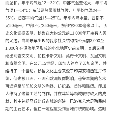
而温和，年平均气温12－32℃；中部气温变化大，年平均
气温1—14℃；东部属热带雨林气候，年平均气温24—
35℃。首都平均气温15—25℃。年平均降水量，西部不
足50毫米，中部不足250毫米，东部在2000毫米以上。 历
史文化证据表明，秘鲁在大约公元前11,000年开始有人类
的足迹。当地最早出现的复杂社会结构是公元前3,000至
1,800年在沿海地区形成的小北地区史前文明，其后又相
继出现查文文明、帕拉卡斯文明、莫奇卡文明、瓦里文明
和奇穆文明。在公元15世纪，印加人建立了印加帝国，并
维持了一个世纪。秘鲁文化主要来源于印第安和西班牙传
统，但也被非洲、亚洲和欧洲族群影响。秘鲁早期的艺术
可追溯至前印加文明的陶器、纺织品、首饰和雕塑。印加
人维持了这些工艺的制作，并在建筑等领域取得较大的成
就，其中包括马丘比丘古城的兴建。巴洛克艺术是殖民时
期的主要艺术，但在一定程度受到当地传统的影响。这时