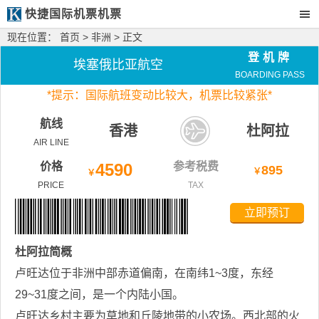
快捷国际机票机票
现在位置：
首页
>
非洲
> 正文
登机牌
埃塞俄比亚航空
BOARDING PASS
*
提示：国际航班变动比较大，
机票比较紧张*
航线
香港
杜阿拉
AIR LINE
价格
4590
参考税费
895
￥
￥
PRICE
TAX
立即预订
杜阿拉
简概
卢旺达位于非洲中部赤道偏南，在南纬1~3度，东经
29~31度之间，是一个内陆小国。
卢旺达乡村主要为草地和丘陵地带的小农场。西北部的火