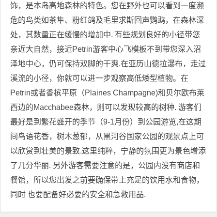
饰，是本岛高地森林的特色。您在野外也可以看到一度濒
危的鸟类如茶隼、粉红鸽及毛里求斯回声鹦鹉，在森林深
处，其数量正在缓慢的增加中. 有些规划良好的小径带您
亲近大自然，接近Petrin游客中心飞模板不到带您深入沼
泽地中心，仍可保持双脚的干爽.在亚历山德拉瀑布，走过
溪流的小径，你就可以进一步观察高低矮型植物。在
Petrin或者香槟平原（Plaines Champagne)和贝尔欧布莱
西边的Macchabee森林，则可以发现较高的树种. 游客们
最好是到繁花盛开的季节（9-1月份）到公园游览,在这期
间鸟语花香，树木葱郁，从黑河谷国家公园的观景点上可
以欣赏到壮美的景致.这里纯粹，宁静的氛围更为景色增添
了几分华丽. 另外游客需要注意的是，公园内没有商店和
餐馆，所以您出发之前要确保带上充足的饮用水和食物，
同时 也要配备好必要的安全和急救用品.