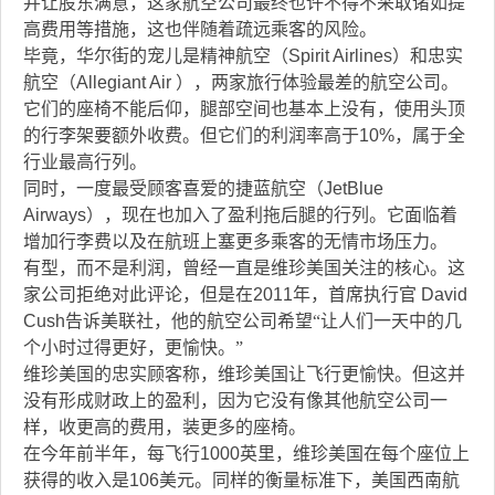
并让股东满意，这家航空公司最终也许不得不采取诸如提
高费用等措施，这也伴随着疏远乘客的风险。
毕竟，华尔街的宠儿是精神航空（
Spirit Airlines
）和忠实
航空（
Allegiant Air
），两家旅行体验最差的航空公司。
它们的座椅不能后仰，腿部空间也基本上没有，使用头顶
的行李架要额外收费。但它们的利润率高于
10%
，属于全
行业最高行列。
同时，一度最受顾客喜爱的捷蓝航空（
JetBlue
Airways
），现在也加入了盈利拖后腿的行列。它面临着
增加行李费以及在航班上塞更多乘客的无情市场压力。
有型，而不是利润，曾经一直是维珍美国关注的核心。这
家公司拒绝对此评论，但是在
2011
年，首席执行官
David
Cush
告诉美联社，他的航空公司希望“让人们一天中的几
个小时过得更好，更愉快。”
维珍美国的忠实顾客称，维珍美国让飞行更愉快。但这并
没有形成财政上的盈利，因为它没有像其他航空公司一
样，收更高的费用，装更多的座椅。
在今年前半年，每飞行
1000
英里，维珍美国在每个座位上
获得的收入是
106
美元。同样的衡量标准下，美国西南航