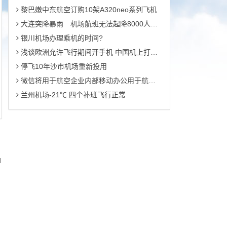
黎巴嫩中东航空订购10架A320neo系列飞机
大连突降暴雨 机场航班无法起降8000人滞留
银川机场办理乘机的时间?
浅谈欧洲允许飞行期间开手机 中国机上打电话还有多远？
停飞10年沙市机场重新投用
微信将用于航空企业内部移动办公用于航班不正常客票的后续处理
兰州机场-21℃ 四个补班飞行正常
d