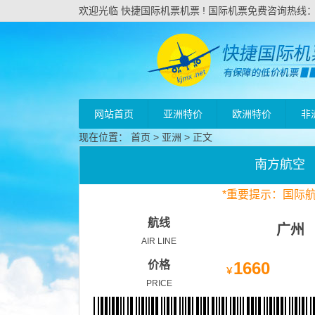
欢迎光临 快捷国际机票机票 ! 国际机票免费咨询热线：020
网站首页
亚洲特价
欧洲特价
非
现在位置：
首页
>
亚洲
> 正文
南方航空
*
重要
提示：国际
航线
广州
AIR LINE
价格
1660
￥
PRICE