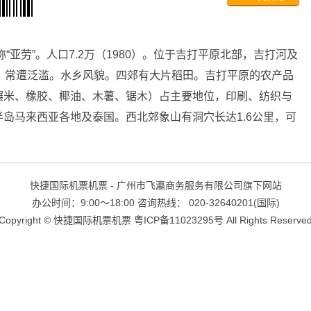
亚劳”。人口7.2万（1980）。位于吉打平原北部，吉打河及
，常遭泛滥。水乡风貌。四郊有大片稻田。吉打平原的农产品
碾米、橡胶、椰油、木薯、锯木）占主要地位，印刷、纺织与
岛马来西亚各地及泰国。西北郊象山有洞穴长达1.6公里，可
快捷国际机票机票 - 广州市飞瀛商务服务有限公司旗下网站
办公时间：9:00～18:00 咨询热线： 020-32640201(国际)
Copyright ©
快捷国际机票机票
粤ICP备11023295号
All Rights Reserve