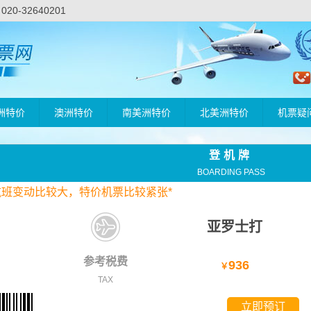
-32640201
洲特价
澳洲特价
南美洲特价
北美洲特价
机票疑
登机牌
BOARDING PASS
航班变动比较大，
特价
机票比较紧张*
亚罗士打
参考税费
936
￥
TAX
立即预订