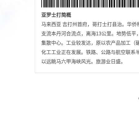
亚罗士打
简概
马来西亚 吉打州首府，哥打士打县治。华侨称“
支流本丹河合流点，离海13公里。地势低平
集散中心。工业较发达，原以农产品加工（
化工工业正在发展。铁路、公路与航空联系半
以远眺马六甲海峡风光。旅游业日盛。