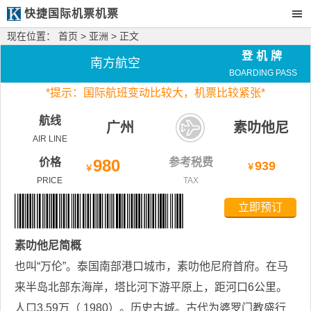
快捷国际机票机票
现在位置：
首页
>
亚洲
> 正文
登机牌
南方航空
BOARDING PASS
*
提示：国际航班变动比较大，
机票比较紧张*
航线
广州
素叻他尼
AIR LINE
价格
980
参考税费
939
￥
￥
PRICE
TAX
立即预订
素叻他尼
简概
也叫“万伦”。泰国南部港口城市，素叻他尼府首府。在马
来半岛北部东海岸，塔比河下游平原上，距河口6公里。
人口3.59万（ 1980）。历史古城。古代为婆罗门教盛行