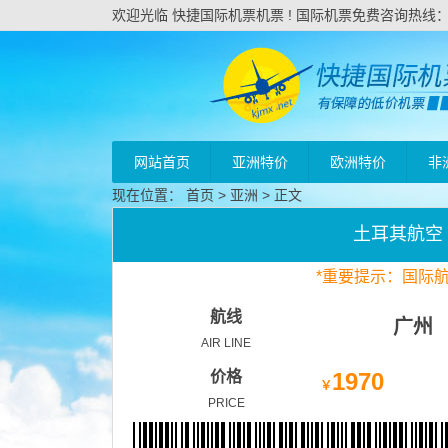
欢迎光临 快捷国际机票机票 ! 国际机票免费咨询热线：020
网站首页
亚洲特价
欧洲特价
非
现在位置：
首页
>
亚洲
> 正文
土耳其航空
*
重要
提示：国际
航线
广州
AIR LINE
价格
1970
￥
PRICE