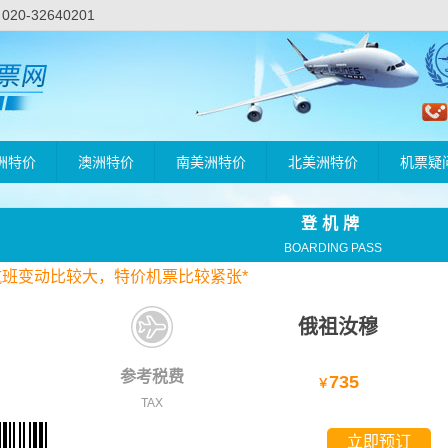
-32640201
洲特价
澳洲特价
南美洲特价
北美洲特价
机票疑
登机牌
BOARDING PASS
航班变动比较大，
特价
机票比较紧张*
俄祖汝穆
参考税费
735
￥
TAX
立即预订