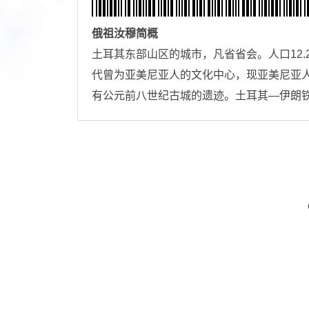
俄祖汝穆
简概
土耳其东部山区的城市，凡省省会。人口12.2
代曾为亚美尼亚人的文化中心，现亚美尼亚
有公元前八世纪古城的遗迹。土耳其—伊朗