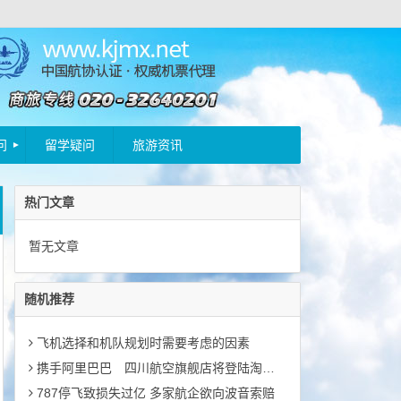
问
留学疑问
旅游资讯
热门文章
暂无文章
随机推荐
飞机选择和机队规划时需要考虑的因素
携手阿里巴巴 四川航空旗舰店将登陆淘宝网
787停飞致损失过亿 多家航企欲向波音索赔