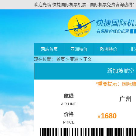
欢迎光临 快捷国际机票机票 ! 国际机票免费咨询热线：020
网站首页
亚洲特价
欧洲特价
非
现在位置：
首页
>
亚洲
> 正文
新加坡航空
*
重要
提示：国际
航线
广州
AIR LINE
价格
1680
￥
PRICE