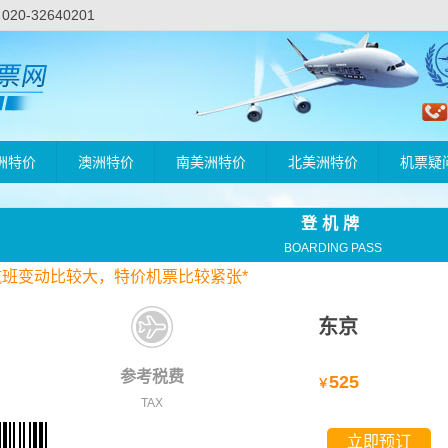
-32640201
洲特价
澳洲特价
南美洲特价
北美洲特价
机票疑
登机牌
BOARDING PASS
航班变动比较大，
特价
机票比较紧张*
东京
参考税费
525
￥
TAX
立即预订