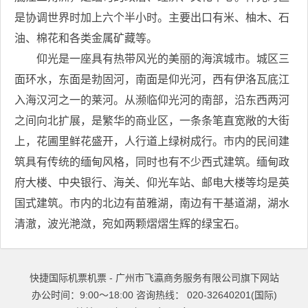
是协调世界时加上六个半小时。主要出口有米、柚木、石
油、棉花和各类金属矿藏等。
仰光是一座具有热带风光的美丽的海滨城市。城区三
面环水，东面是勃固河，南面是仰光河，西有伊洛瓦底江
入海汉河之一的莱河。从濒临仰光河的南部，沿东西两河
之间向北扩展，是繁华的商业区，一条条笔直宽敞的大街
上，花圃里鲜花盛开，人行道上绿树成行。市内的民间建
筑具有传统的缅甸风格，同时也有不少西式建筑。缅甸政
府大楼、中央银行、海关、仰光车站、邮电大楼等均是英
国式建筑。市内的北边有苗雅湖，南边有干基道湖，湖水
清澈，波光滟潋，宛如两颗熠熠生辉的绿宝石。
快捷国际机票机票 - 广州市飞瀛商务服务有限公司旗下网站
办公时间：9:00～18:00 咨询热线： 020-32640201(国际)