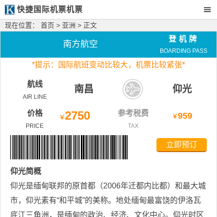
快捷国际机票机票
现在位置：
首页
>
亚洲
> 正文
登机牌
南方航空
BOARDING PASS
*
提示：国际航班变动比较大，
机票比较紧张*
航线
南昌
仰光
AIR LINE
价格
2750
参考税费
959
￥
￥
PRICE
TAX
立即预订
仰光
简概
仰光是缅甸联邦的原首都（2006年迁都内比都）和最大城
市，仰光素有“和平城”的美称。地处缅甸最富饶的伊洛瓦
底江三角洲，是缅甸的政治、经济、文化中心。仰光时区