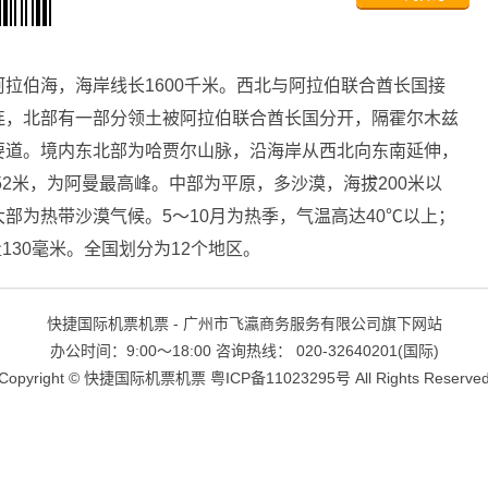
拉伯海，海岸线长1600千米。西北与阿拉伯联合酋长国接
连，北部有一部分领土被阿拉伯联合酋长国分开，隔霍尔木兹
要道。境内东北部为哈贾尔山脉，沿海岸从西北向东南延伸，
52米，为阿曼最高峰。中部为平原，多沙漠，海拔200米以
部为热带沙漠气候。5～10月为热季，气温高达40℃以上；
130毫米。全国划分为12个地区。
快捷国际机票机票 - 广州市飞瀛商务服务有限公司旗下网站
办公时间：9:00～18:00 咨询热线： 020-32640201(国际)
Copyright ©
快捷国际机票机票
粤ICP备11023295号
All Rights Reserve