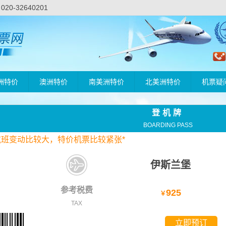
-32640201
洲特价
澳洲特价
南美洲特价
北美洲特价
机票疑
登机牌
BOARDING PASS
航班变动比较大，
特价
机票比较紧张*
伊斯兰堡
参考税费
925
￥
TAX
立即预订