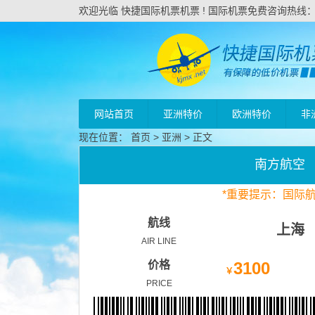
欢迎光临 快捷国际机票机票 ! 国际机票免费咨询热线：020
网站首页
亚洲特价
欧洲特价
非
现在位置：
首页
>
亚洲
> 正文
南方航空
*
重要
提示：国际
航线
上海
AIR LINE
价格
3100
￥
PRICE