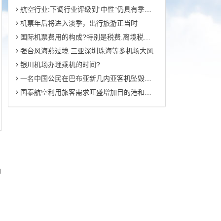
航空行业:下调行业评级到“中性”仍具有季节投机性机会
机票年后将进入淡季，出行旅游正当时
国际机票费用的构成?特别是税费.离境税是否包含其中??
强台风海燕过境 三亚深圳珠海等多机场大风
银川机场办理乘机的时间?
一名中国公民在巴布亚新几内亚客机坠毁中幸存
国泰航空利用旅客需求旺盛增加目的港和航班频次巩固北美市场上的复苏态势
d