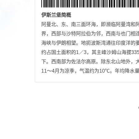
伊斯兰堡
简概
阿曼北、东、南三面环海，即濒临阿曼湾和阿
界，西部与沙特阿拉伯为邻，西南与也门相
海峡与伊朗相望。地扼波斯湾通往印度洋的
约占国土面积的1／3，其主峰沙姆山海拔33
下。西南部为佐法尔高原。除东北山地外，大
11～4月为凉季，气温约为10℃。年均降水量