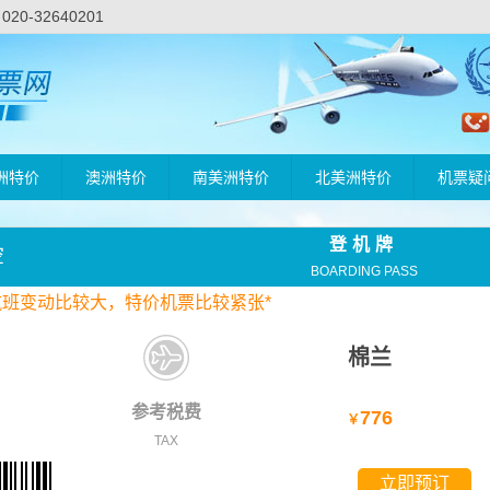
-32640201
洲特价
澳洲特价
南美洲特价
北美洲特价
机票疑
登机牌
空
BOARDING PASS
航班变动比较大，
特价
机票比较紧张*
棉兰
参考税费
776
￥
TAX
立即预订