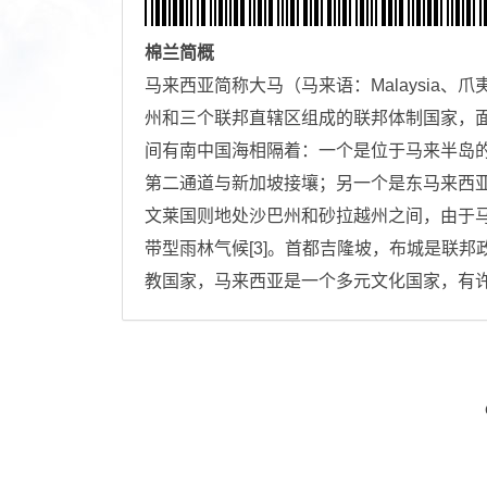
棉兰
简概
马来西亚简称大马（马来语：Malaysia、爪夷文：مليسيا），东南亚的国家之一。马来西亚
州和三个联邦直辖区组成的联邦体制国家，面积有
间有南中国海相隔着：一个是位于马来半岛
第二通道与新加坡接壤；另一个是东马来西
文莱国则地处沙巴州和砂拉越州之间，由于
带型雨林气候[3]。首都吉隆坡，布城是联邦政
教国家，马来西亚是一个多元文化国家，有