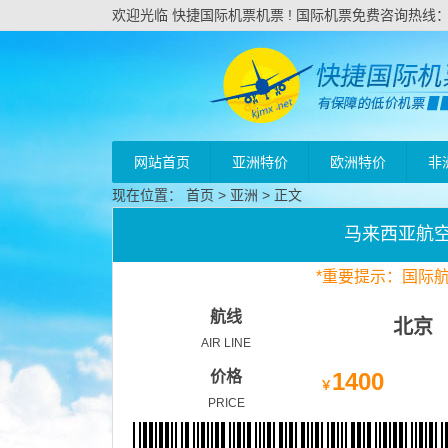
欢迎光临 快捷国际机票机票 ! 国际机票免费咨询热线：020
网站首页
亚洲特价
欧洲特价
非
现在位置：
首页
>
亚洲
> 正文
马来西亚航
*
重要
提示：国际
航线
北京
AIR LINE
价格
1400
￥
PRICE