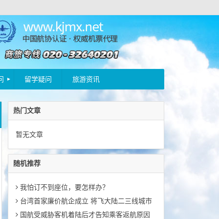
问
留学疑问
旅游资讯
热门文章
暂无文章
随机推荐
我怕订不到座位，要怎样办？
台湾首家廉价航企成立 将飞大陆二三线城市
国航受威胁客机着陆后才告知乘客返航原因