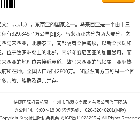
是一个由十三
329,845平方公里[2][3]。马来西亚共分为两大部分，之
的西马来西亚，北接泰国，南部隔着柔佛海峡，以新柔长堤和
亚，位于婆罗洲岛上的北部，南邻印度尼西亚的加里曼丹，而
马来西亚的地理位置接近赤道，故马来西亚的气候属于亚洲热
府所在地。全国人口超过2800万。 [4]虽然官方宣称是一个回
许多宗教、族群及语言并存。
快捷国际机票机票 - 广州市飞瀛商务服务有限公司旗下网站
办公时间：9:00～18:00 咨询热线： 020-32640201(国际)
Copyright ©
快捷国际机票机票
粤ICP备11023295号
All Rights Reserve