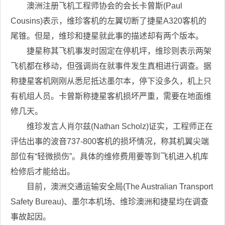
澳洲注册飞机工程师协会的会长卡曾斯(Paul
Cousins)表示，维珍客机的左翼切断了捷星A320客机的
尾锥。但是，维珍和捷星就此事的描述却有两个版本。
捷星称其飞机事发时固定在停机坪，维珍则表示两架
飞机都在移动，但强调尚在就事件发生真相进行调查。据
称捷星客机刚刚从悉尼抵达墨尔本，停下没多久，机上只
有机组人员。卡曾斯称捷星客机损坏严重，需要在地面维
修几天。
维珍发言人肖尔兹(Nathan Scholz)证实，工程师正在
评估出事的波音737-800客机的损坏情况，称其机翼尖端
部位有“轻微损伤”。具体的维修费用要等到飞机进入机库
检修后才能给出。
目前，澳洲交通运输安全局(The Australian Transport
Safety Bureau)、墨尔本机场、维珍澳洲和捷星均在调查
事故起因。