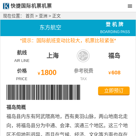
快捷国际机票机票
现在位置：
首页
>
亚洲
> 正文
登机牌
东方航空
BOARDING PASS
*
提示：国际航班变动比较大，
机票比较紧张*
航线
上海
福岛
AIR LINE
价格
1800
参考税费
608
￥
￥
PRICE
TAX
立即预订
福岛
简概
福岛县内东有阿武隈高地，西有奥羽山脉，两山地南北走
向，将福岛县分为中通、会津、滨通三个地区。这三个地
区不但地形迥异，而且在气候、经济、文化等方面也存在