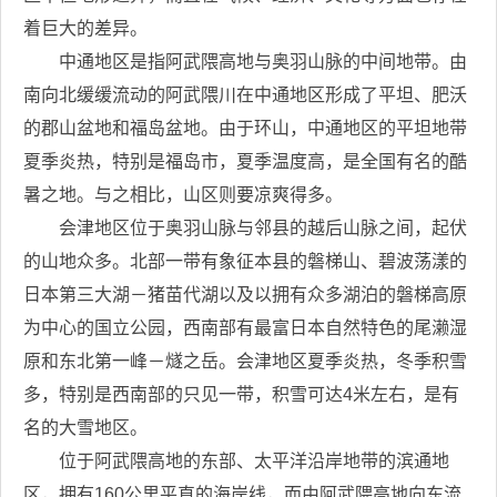
着巨大的差异。
中通地区是指阿武隈高地与奥羽山脉的中间地带。由
南向北缓缓流动的阿武隈川在中通地区形成了平坦、肥沃
的郡山盆地和福岛盆地。由于环山，中通地区的平坦地带
夏季炎热，特别是福岛市，夏季温度高，是全国有名的酷
暑之地。与之相比，山区则要凉爽得多。
会津地区位于奥羽山脉与邻县的越后山脉之间，起伏
的山地众多。北部一带有象征本县的磐梯山、碧波荡漾的
日本第三大湖－猪苗代湖以及以拥有众多湖泊的磐梯高原
为中心的国立公园，西南部有最富日本自然特色的尾濑湿
原和东北第一峰－燧之岳。会津地区夏季炎热，冬季积雪
多，特别是西南部的只见一带，积雪可达4米左右，是有
名的大雪地区。
位于阿武隈高地的东部、太平洋沿岸地带的滨通地
区，拥有160公里平直的海岸线，而由阿武隈高地向东流