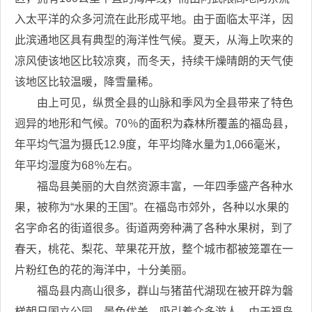
入太平洋的众多河流在此形成平地。由于面临太平洋，因
此滨通地区具有典型的海洋性气候。夏天，从海上吹来的
凉风使该地区比较凉爽，而冬天，持续干燥晴朗的天气使
该地区比较温暖，降雪量稀。
由上可见，纵贯全县的山脉和季风为全县带来了特色
迥异的地形和气候。70％的面积为森林所覆盖的福岛县，
年平均气温为摄氏12.9度，年平均降水量为1,066毫米，
年平均湿度为68％左右。
福岛县美丽的大自然资源丰富，一年四季盛产各种水
果，被称为“水果的王国”。在福岛市郊外，各种以水果的
名字命名的街道很多。街道两旁种满了各种水果树，到了
春天，桃花、梨花、苹果花开放，整个城市都被笼罩在一
片粉红色的花的海洋中，十分美丽。
福岛县内高山很多，群山与猪苗代湖现在被开辟为磐
梯朝日国立公园，景色优美，吸引着众多游人。由于福岛