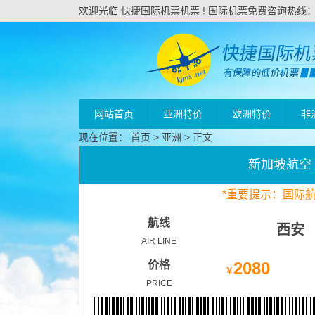
欢迎光临 快捷国际机票机票 ! 国际机票免费咨询热线：020
网站首页
亚洲特价
欧洲特价
非
现在位置：
首页
>
亚洲
> 正文
新加坡航空
*
重要
提示：国际
航线
西安
AIR LINE
价格
2080
￥
PRICE