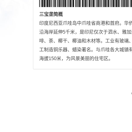
三宝垄
简概
印度尼西亚爪哇岛中爪哇省商港和首府。华侨
沿海岸延伸5千米，是印尼仅次于泗水、雅
啡、茶、椰干、椰油和木材等。工业有玻璃
工制造铜乐器、蜡染著名。与爪哇各大城镇有铁
海拔150米，为风景美丽的住宅区。