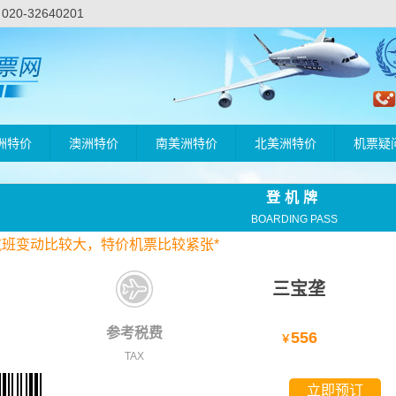
-32640201
洲特价
澳洲特价
南美洲特价
北美洲特价
机票疑
登机牌
BOARDING PASS
航班变动比较大，
特价
机票比较紧张*
三宝垄
参考税费
556
￥
TAX
立即预订