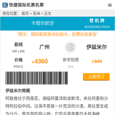
快捷国际机票机票
现在位置：
首页
>
亚洲
> 正文
登机牌
卡塔尔航空
BOARDING PASS
*
提示：国际航班变动比较大，
机票比较紧张*
航线
广州
伊兹米尔
AIR LINE
价格
4360
参考税费
949
￥
￥
PRICE
TAX
立即预订
伊兹米尔
简概
阿联酋位于西南亚，濒临阿曼湾和波斯湾，夹在阿曼和沙
特阿拉伯中间。沿海平原是一片荒凉的沙漠，再往里走成
为沙丘，靠东部的是山地。它的北面是霍尔木兹海峡