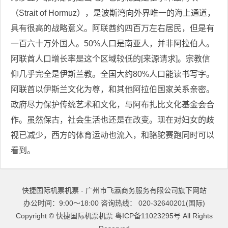
（Strait of Hormuz），是波斯湾向外界唯一的海上通道，
具有很高的战略意义。阿联酋约四百万左右居民，但是有
一百六十万外国人。50%人口是南亚人，并非阿拉伯人。
阿联酋人口增长率是这个区域较低的[来源请求]。宗教信
仰几乎完全是伊斯兰教。全国大约80%人口能读书写字。
阿联酋以伊斯兰文化为尊，和其他阿拉伯国家关系亲密。
政府尽力保护传统艺术和文化，与阿布扎比文化基金会合
作。虽然保古，社会生活也还是在改变。现在对妇女的歧
视已减少，西方的体育运动也流入，和骆驼赛跑同时可以
看到。
快捷国际机票机票 - 广州市飞瀛商务服务有限公司旗下网站
办公时间：9:00～18:00 咨询热线： 020-32640201(国际)
Copyright ©
快捷国际机票机票
粤ICP备11023295号
All Rights