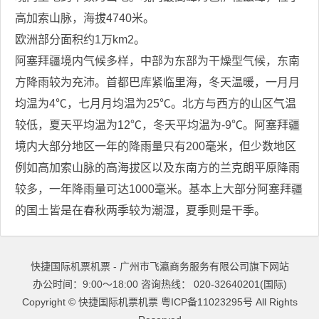
高加索山脉，海拔4740米。
欧洲部分面积约1万km2。
阿塞拜疆境内气候多样，中部为东部为干燥型气候，东南
方降雨较为充沛。首都巴库紧临里海，冬天温暖，一月月
均温为4℃，七月月均温为25℃。北方与西方的山区气温
较低，夏天平均温为12℃，冬天平均温为-9℃。阿塞拜疆
境内大部分地区一年的降雨量只有200毫米，但少数地区
例如高加索山脉的高海拔区以及东南方的兰克朗平原降雨
较多，一年降雨量可达1000毫米。基本上大部分阿塞拜疆
的国土皆是在春秋两季较为潮湿，夏季则是干季。
快捷国际机票机票 - 广州市飞瀛商务服务有限公司旗下网站
办公时间：9:00～18:00 咨询热线： 020-32640201(国际)
Copyright ©
快捷国际机票机票
粤ICP备11023295号
All Rights