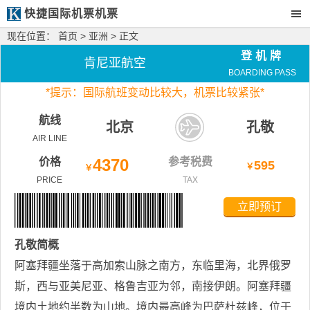
快捷国际机票机票
现在位置：
首页
>
亚洲
> 正文
登机牌
肯尼亚航空
BOARDING PASS
*
提示：国际航班变动比较大，
机票比较紧张*
航线
北京
孔敬
AIR LINE
价格
4370
参考税费
595
￥
￥
PRICE
TAX
立即预订
孔敬
简概
阿塞拜疆坐落于高加索山脉之南方，东临里海，北界俄罗
斯，西与亚美尼亚、格鲁吉亚为邻，南接伊朗。阿塞拜疆
境内土地约半数为山地。境内最高峰为巴萨杜兹峰，位于