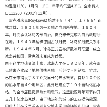
均温度11℃，1月份－1℃，年平均气温4.3℃。全市有人
口112268（2001年12月）。
雷克雅未克(Reykjavik) 始建于８７４年，１７８６年正
式建城，１８０１年为丹麦统治当局所在地。１９０４
年，丹麦承认冰岛内部自治，雷克雅未克成为自治政府所
在地。１９４０年纳粹德国占领丹麦，冰岛和丹麦关系中
断。１９４４年６月，冰岛正式宣布解散冰丹联盟，成立
冰岛共和国，雷克雅未克成为首都。
由于这里地热资源丰富，冰岛人早在１９２８年，就在雷
克雅未克建起了地热供热系统。后经过不断钻探、扩建，
已在全市铺设了３７０英里长的热水管道，首都１０个区
的热水来自４个地热区，此外还建立了１０个自动化热水
站，为全市居民提供热水和暖气。这些能源每年可节约开
支几十亿冰岛克朗。由于地热能为城市的工业提供能源，
因此人们在这里看不到其它城市常见的锅炉和烟囱。雷克