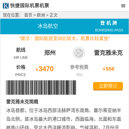
快捷国际机票机票
现在位置：
首页
>
欧洲
> 正文
登机牌
冰岛航空
BOARDING PASS
*
提示：国际航班变动比较大，
机票比较紧张*
航线
郑州
雷克雅未克
AIR LINE
价格
3470
参考税费
558
￥
￥
PRICE
TAX
立即预订
雷克雅未克
简概
冰岛首都，位于冰岛西部法赫萨湾东南角、塞尔蒂亚纳半
岛北侧，是冰岛最大的港口城市，西面临海，北面和东面
被高山环绕，受北大西洋暖流影响，气候温和，7月份平