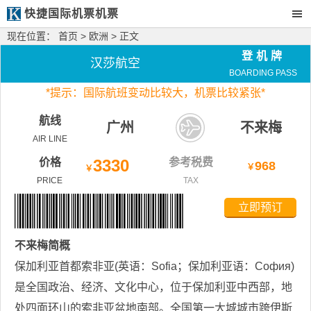
快捷国际机票机票
现在位置：
首页
>
欧洲
> 正文
登机牌
汉莎航空
BOARDING PASS
*
提示：国际航班变动比较大，
机票比较紧张*
航线
广州
不来梅
AIR LINE
价格
3330
参考税费
968
￥
￥
PRICE
TAX
立即预订
不来梅
简概
保加利亚首都索非亚(英语：Sofia；保加利亚语：София)
是全国政治、经济、文化中心，位于保加利亚中西部，地
处四面环山的索非亚盆地南部。全国第一大城城市跨伊斯