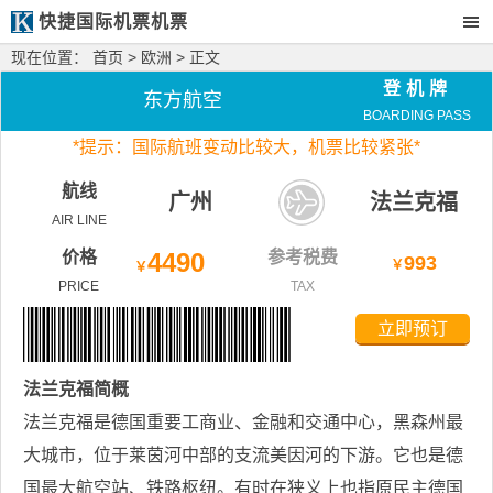
快捷国际机票机票
现在位置：
首页
>
欧洲
> 正文
登机牌
东方航空
BOARDING PASS
*
提示：国际航班变动比较大，
机票比较紧张*
航线
广州
法兰克福
AIR LINE
价格
4490
参考税费
993
￥
￥
PRICE
TAX
立即预订
法兰克福
简概
法兰克福是德国重要工商业、金融和交通中心，黑森州最
大城市，位于莱茵河中部的支流美因河的下游。它也是德
国最大航空站、铁路枢纽。有时在狭义上也指原民主德国