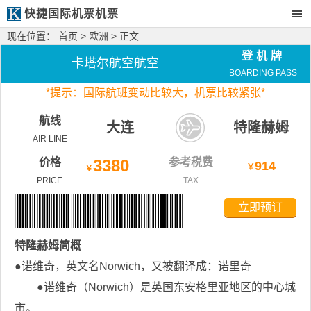
快捷国际机票机票
现在位置：
首页
>
欧洲
> 正文
登机牌
卡塔尔航空航空
BOARDING PASS
*
提示：国际航班变动比较大，
机票比较紧张*
航线
大连
特隆赫姆
AIR LINE
价格
3380
参考税费
914
￥
￥
PRICE
TAX
立即预订
特隆赫姆
简概
●诺维奇，英文名Norwich，又被翻译成：诺里奇
●诺维奇（Norwich）是英国东安格里亚地区的中心城
市。