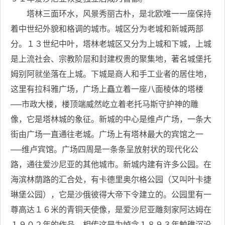
塔林三面环水，风景秀丽古朴，是北欧唯一一座保持
着中世纪外貌和格调的城市。城区分为老城和新城两部
分。１３世纪中叶，塔林老城区又分为上城和下城，上城
是上流社会、宗教阶层和封建权贵的聚集地，著名城堡托
姆别阿就坐落在上城。下城是商人和手工业者的居住地，
这里有拉科雅广场，广场上矗立着一座八面棱体的塔楼
──市政大楼，楼顶端威然屹立着老托马斯守护神的雕
像，它是塔林城的象征。新城的中心是维卢广场，一条大
街由广场一直通往老城。广场上有塔林最大的宾馆之一
──维卢宾馆。广场四周是一条条呈放射状的现代化公
路，通往爱沙尼亚的其他城市。新城内建有许多公园。在
海滨林荫路的汇合处，有卡德里奥尔格公园（又叫叶卡捷
琳堡公园），它是沙俄彼得大帝下令建立的。公园里有一
尊高达１６米的青铜天使像，是爱沙尼亚雕刻家阿达姆在
１９０２年的作品，相传这是为悼念１８９３年触礁沉没