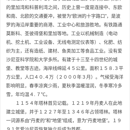
的里加湾和科普利湾之间，历史上曾一度是连接中、东欧
和南、北欧的交通要冲，被誉为“欧洲的十字路口”，是波
罗的海沿岸重要的商港、工业中心和旅游胜地。有铁路通
莫斯科、圣彼得堡和里加等地。工业以机械制造（电动
机、挖土机、工业设备、无线电测定仪表等）、化肥、纺
织为主，还有造纸、建材、鱼类加工等食品工业。没有爱
沙尼亚科学院和大学多所。有建于十三至十四世纪的城
堡、教堂等古迹。海岸线绵延４５公里。面积１５８.３平
方公里，人口４０.４万（２０００年３月）。气候受海洋
影响明显，春季凉爽少雨，夏秋季温暖湿润，冬季寒冷多
雪，年均温４. ７℃。
１１５４年塔林首见记载。１２１９年丹麦人在此地
建立城堡，并于１２２７年至１３４６年占领塔林。塔林
一词源系由“丹麦的”和“地堡”组成，意为“丹麦地堡”。１９
９１年爱沙尼亚恢复独立后成为首都。