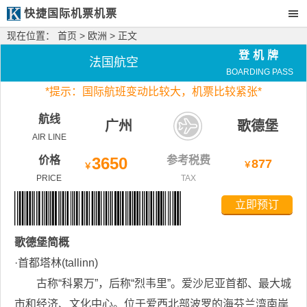
快捷国际机票机票
现在位置：
首页
>
欧洲
> 正文
登机牌
法国航空
BOARDING PASS
*
提示：国际航班变动比较大，
机票比较紧张*
航线
广州
歌德堡
AIR LINE
价格
3650
参考税费
877
￥
￥
PRICE
TAX
立即预订
歌德堡
简概
·首都塔林(tallinn)
古称“科累万”，后称“烈韦里”。爱沙尼亚首都、最大城
市和经济、文化中心。位于爱西北部波罗的海芬兰湾南岸