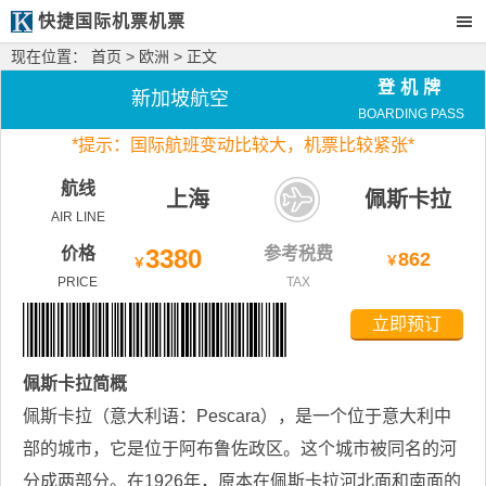
快捷国际机票机票
现在位置：
首页
>
欧洲
> 正文
登机牌
新加坡航空
BOARDING PASS
*
提示：国际航班变动比较大，
机票比较紧张*
航线
上海
佩斯卡拉
AIR LINE
价格
3380
参考税费
862
￥
￥
PRICE
TAX
立即预订
佩斯卡拉
简概
佩斯卡拉（意大利语：Pescara），是一个位于意大利中
部的城市，它是位于阿布鲁佐政区。这个城市被同名的河
分成两部分。在1926年，原本在佩斯卡拉河北面和南面的