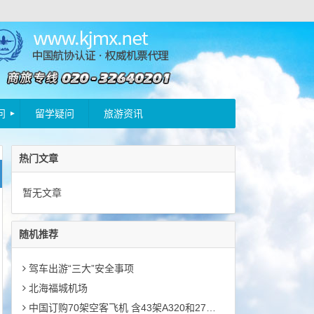
问
留学疑问
旅游资讯
热门文章
暂无文章
随机推荐
驾车出游“三大”安全事项
北海福城机场
中国订购70架空客飞机 含43架A320和27架A330