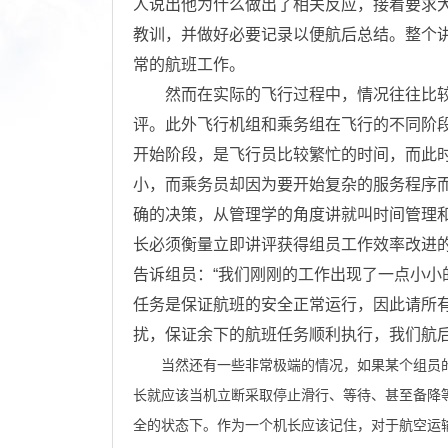
人说出他为什么做出了相关反应，接着要求
教训，并做好必要记录以便航后总结。整个
常的航班工作。
然而在实际的飞行过程中，情况往往比较
评。此外飞行机组和乘务组在飞行的不同阶
开始阶段，是飞行员比较繁忙的时间，而此
小，而乘务员却因为要开始复杂的服务程序
确的决策，从管理学的角度讲就叫时间管理
长必须衡量立即讲评获得组员工作效率改进
告诉组员：
“
我们刚刚的工作出现了一点小小
任务是保证航班的安全正常运行，因此请所
扰，保证余下的航班任务顺利执行，我们航
当然还有一些非常极端的情况，如果某个组员的
长就应该当机立断采取停止滑行、等待、甚至备降
全的状态下。作为一个机长应该记住，对于航空运