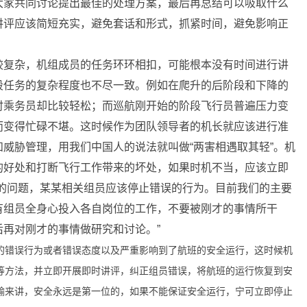
大家共同讨论提出最佳的处理方案，最后再总结可以吸取什么
讲评应该简短充实，避免套话和形式，抓紧时间，避免影响正
复杂，机组成员的任务环环相扣，可能根本没有时间进行讲
段任务的复杂程度也不尽一致。例如在爬升的后阶段和下降的
时乘务员却比较轻松；而巡航刚开始的阶段飞行员普遍压力变
而变得忙碌不堪。这时候作为团队领导者的机长就应该进行准
和威胁管理，用我们中国人的说法就叫做
“
两害相遇取其轻
”
。机
的好处和打断飞行工作带来的坏处，如果时机不当，应该立即
的问题，某某相关组员应该停止错误的行为。目前我们的主要
有组员全身心投入各自岗位的工作，不要被刚才的事情所干
后再对刚才的事情做研究和讨论。
”
错误行为或者错误态度以及严重影响到了航班的安全运行，这时候机
等方法，并立即开展即时讲评，纠正组员错误，将航班的运行恢复到安
输来讲，安全永远是第一位的，如果不能保证安全运行，宁可立即停止