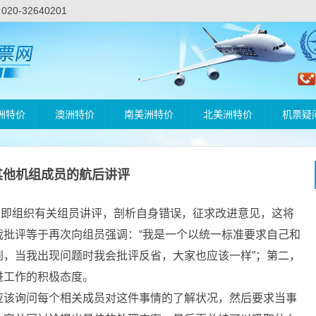
-32640201
洲特价
澳洲特价
南美洲特价
北美洲特价
机票疑
其他机组成员的航后讲评
立即组织有关组员讲评，剖析自身错误，征求改进意见，这将
我批评等于再次向组员强调：
“
我是一个以统一标准要求自己和
到，当我出现问题时我会批评反省，大家也应该一样
”
；第二，
进工作的积极态度。
该询问每个相关成员对这件事情的了解状况，然后要求当事