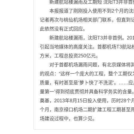
新建航站楼漏雨及工期短 沈阳T3并非首
本报报道了刚刚投入使用不到2个月的沈阳
记者再次与桃仙机场相关部门联系，但直到
此依然没有正式回应。
新建航站楼漏雨，沈阳T3并非首例。201
引起当地媒体的高度关注。首都机场T3航站
方米，工程总投资250亿元。
对于首都机场漏雨问题，有北京媒体将其
的观点：“这样一个庞大的工程，整个工期
质量，有时甚至是‘萝卜快了不洗泥’。……
量第一’得到彻底贯彻并具备科学务实的含量。”
奠基，2013年8月15日投入使用，历时28
个月，南京禄口机场二期扩建工程工期甚至用
场建设过程中，也算少见。