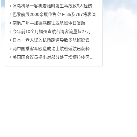
冰岛机场一客机着陆时发生事故致5人轻伤
巴黎航展2000余展位售空 F-35及787将表演
南航广州—加德满都往返航班今日复航
今年前10个月福州直航台湾客流量超27万人次
日本一老人误入机场跑道导致多航班延误
两中国乘客斗殴造成瑞士航班返航已获释
美国国会议员提出对部分处于埃博拉疫区西非国家实施旅行禁令