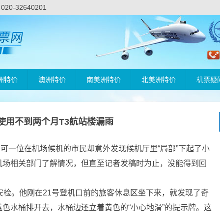
-32640201
洲特价
澳洲特价
南美洲特价
北美洲特价
机票疑
使用不到两个月T3航站楼漏雨
，可一位在机场候机的市民却意外发现候机厅里“局部”下起了小
机场相关部门了解情况，但直至记者发稿时为止，没能得到回
检。他刚在21号登机口前的旅客休息区坐下来，就发现了奇
色水桶排开去，水桶边还立着黄色的“小心地滑”的提示牌。这