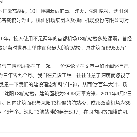
例
T3航站楼，10日顶棚漏雨的事。昨天，沈阳晚报、沈阳网
记者截稿时为止，桃仙机场集团以及桃仙机场股份有限公司对
0年，投入使用不足两年的首都机场T3航站楼多处漏雨，曾经
楼是当时世界上单体面积最大的航站楼，总建筑面积98.6万平
与工期短联系在了一起。一位评论员在文章中如此阐述自己
仅为三年零九个月。我们在建设工程中往往注意了速度而忽视了
应反思一下我们的建设理念和科学精神，从而使‘百年大计，质
沈阳T3航站楼，建筑面积为24.83万平方米，2011年4月2日
个月。国内建筑面积与沈阳T3相似的航站楼，成都双流机场为36
了5年多。沈阳T3航站楼的建造速度，在国内同等规模的机