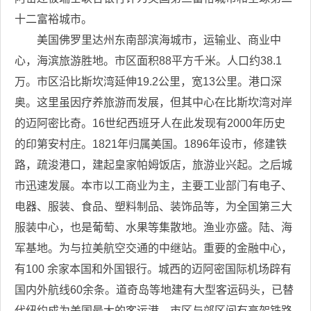
十二富裕城市。
美国佛罗里达州东南部滨海城市，运输业、商业中
心，海滨旅游胜地。市区面积88平方千米。人口约38.1
万。市区沿比斯坎湾延伸19.2公里，宽13公里。港口深
奥。这里虽因疗养旅游而发展，但其中心在比斯坎湾对岸
的迈阿密比奇。16世纪西班牙人在此发现有2000年历史
的印第安村庄。1821年归属美国。1896年设市，修建铁
路，疏浚港口，建起皇家帕姆饭店，旅游业兴起。之后城
市迅速发展。本市以工商业为主，主要工业部门有电子、
电器、服装、食品、塑料制品、装饰品等，为全国第三大
服装中心，也是葡萄、水果等集散地。渔业亦盛。陆、海
军基地。为与拉美航空交通的中继站。重要的金融中心，
有100 余家本国和外国银行。城西的迈阿密国际机场辟有
国内外航线60余条。道奇岛等地建有大型客运码头，已替
代纽约成为美国最大的客运港。市区与郊区间有高架铁路