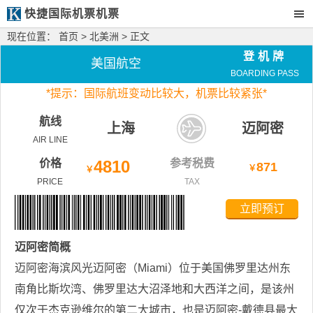
快捷国际机票机票
现在位置：
首页
>
北美洲
> 正文
登机牌
美国航空
BOARDING PASS
*
提示：国际航班变动比较大，
机票比较紧张*
航线
上海
迈阿密
AIR LINE
价格
4810
参考税费
871
￥
￥
PRICE
TAX
立即预订
迈阿密
简概
迈阿密海滨风光迈阿密（Miami）位于美国佛罗里达州东
南角比斯坎湾、佛罗里达大沼泽地和大西洋之间，是该州
仅次于杰克逊维尔的第二大城市，也是迈阿密-戴德县最大