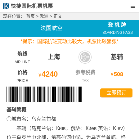
快捷国际机票机票
现在位置：
首页
>
欧洲
> 正文
登机牌
法国航空
BOARDING PASS
*
提示：国际航班变动比较大，
机票比较紧张*
航线
上海
基辅
AIR LINE
价格
4240
参考税费
508
￥
￥
PRICE
TAX
立即预订
基辅
简概
①城市名：乌克兰首都
基辅（乌克兰语：Київ；俄语：Ки́ев 英语：Kiev）
位于乌克兰中北部，第聂伯河中游。为乌克兰首都，经