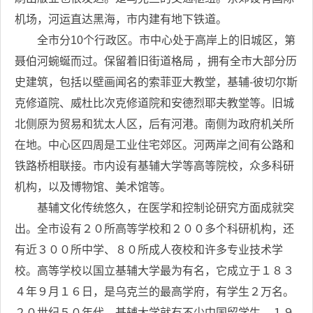
机场，河运直达黑海，市内建有地下铁道。
全市分10个行政区。市中心处于高岸上的旧城区，第
聂伯河蜿蜒而过。保留着旧街道格局 ，拥有全市大部分历
史建筑，包括以壁画闻名的索菲亚大教堂，基辅-彼切尔斯
克修道院、威杜比次克修道院和安德烈耶夫教堂等。旧城
北侧原为贸易和犹太人区，后有河港。南侧为政府机关所
在地。中心区四周是工业住宅郊区。河两岸之间有公路和
铁路桥相联接。市内设有基辅大学等高等院校，众多科研
机构，以及博物馆、美术馆等。
基辅文化传统悠久，在医学和控制论研究方面成就突
出。全市设有２０所高等学校和２００多个科研机构，还
有近３００所中学、８０所成人夜校和许多专业技术学
校。高等学校以国立基辅大学最为有名，它成立于１８３
４年９月１６日，是乌克兰的最高学府，有学生２万名。
２０世纪５０年代，基辅大学就有不少中国留学生。１９