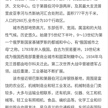
济、文化中心。位于第聂伯河中游两岸，及其最大支流普
里皮亚季河与杰斯纳河汇合处附近。面积777平方千米，
人口约260万,全市分为10个行政区。
城市西部地势高亢，东部低平、宽阔。属温和的大陆
性气候。历史悠久。始建于5世纪下半叶，9～13世纪为第
一个俄罗斯国家基辅罗斯的都城和中心，有“俄国城市之
母”之称。1793年并入俄国。自古为贸易要冲。19世纪末
成为俄国西南部重要商业城市和甜菜制糖中心。1934年乌
克兰首都由哈尔科夫迁此。第二次世界大战中曾被德军占
领。战后重建，工业基础不断扩展。
该市接近顿巴斯和第聂伯河沿岸钢铁基地，周围是富
饶的农业区，机械制造业和轻工业发达。机械制造业门类
较多，大多与运输业相联系，还有机床、仪器、化工和机
械等。轻工业有照相机、食品、编织品等。化学工业和印
刷出版业也很发达。是乌克兰的交通枢纽。东郊设有国际