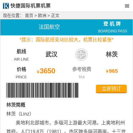
快捷国际机票机票
现在位置：
首页
>
欧洲
> 正文
登机牌
法国航空
BOARDING PASS
*
提示：国际航班变动比较大，
机票比较紧张*
航线
武汉
林茨
AIR LINE
价格
3650
参考税费
965
￥
￥
PRICE
TAX
立即预订
林茨
简概
林茨（Linz）
奥地利北部城市，多瑙河上游最大河港。上奥地利州
首府。人口19.8万（1981）。市区跨多瑙河两岸。十三世