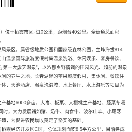
位于栖霞市区北10公里，距烟台40公里。全街道总面积
万。
景区，属省级地质公园和国家级森林公园，主峰海拔814
艾山温泉国际旅游度假村集温泉洗浴、休闲娱乐、客房餐饮、
方第一大露天温泉”，以浓郁乡野情调的田园风光、超前的温泉
休闲的养生之地。长春湖畔的苹果城度假村，集休闲、餐饮住
一体，天池酒店、温泉洗浴城、水上餐厅、水上游乐等项目为
。
基地6000多亩，大枣、板栗、大樱桃生产基地、蔬菜冬暖
棒。同时，大力发展诸如猪、奶牛、肉食牛、波尔山羊、小尾寒
养殖，为促进农民增收奠定了坚实的基础。
霞经济开发区C区，总体规划面积8.5平方公里，目前建成