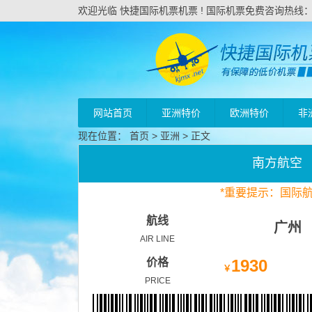
欢迎光临 快捷国际机票机票 ! 国际机票免费咨询热线：020
网站首页
亚洲特价
欧洲特价
非
现在位置：
首页
>
亚洲
> 正文
南方航空
*
重要
提示：国际
航线
广州
AIR LINE
价格
1930
￥
PRICE