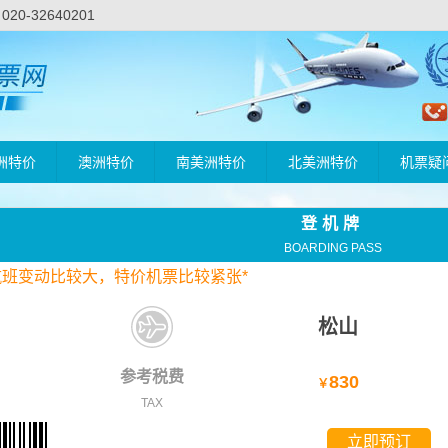
-32640201
洲特价
澳洲特价
南美洲特价
北美洲特价
机票疑
登机牌
BOARDING PASS
航班变动比较大，
特价
机票比较紧张*
松山
参考税费
830
￥
TAX
立即预订