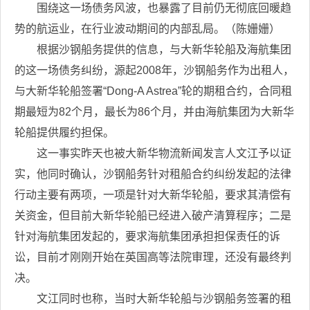
围绕这一场债务风波，也暴露了目前仍无彻底回暖趋
势的航运业，在行业波动期间的内部乱局。（陈姗姗）
根据沙钢船务提供的信息，与大新华轮船及海航集团
的这一场债务纠纷，源起2008年，沙钢船务作为出租人，
与大新华轮船签署“Dong-A Astrea”轮的期租合约，合同租
期最短为82个月，最长为86个月，并由海航集团为大新华
轮船提供履约担保。
这一事实昨天也被大新华物流新闻发言人文江予以证
实，他同时确认，沙钢船务针对租船合约纠纷发起的法律
行动主要有两项，一项是针对大新华轮船，要求其清偿有
关资金，但目前大新华轮船已经进入破产清算程序；二是
针对海航集团发起的，要求海航集团承担担保责任的诉
讼，目前才刚刚开始在英国高等法院审理，还没有最终判
决。
文江同时也称，当时大新华轮船与沙钢船务签署的租