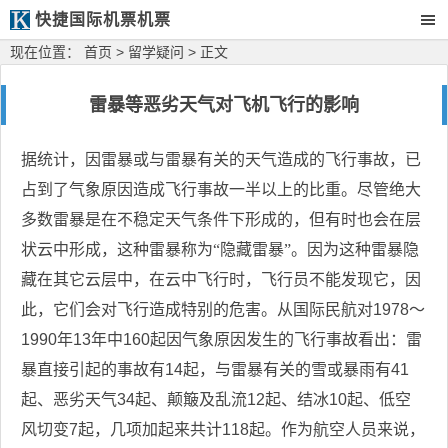
快捷国际机票机票
现在位置：
首页
>
留学疑问
> 正文
雷暴等恶劣天气对飞机飞行的影响
据统计，因雷暴或与雷暴有关的天气造成的飞行事故，已
占到了气象原因造成飞行事故一半以上的比重。尽管绝大
多数雷暴是在不稳定天气条件下形成的，但有时也会在层
状云中形成，这种雷暴称为“隐藏雷暴”。因为这种雷暴隐
藏在其它云层中，在云中飞行时，飞行员不能发现它，因
此，它们会对飞行造成特别的危害。从国际民航对
1978
～
1990
年
13
年中
160
起因气象原因发生的飞行事故看出：雷
暴直接引起的事故有
14
起，与雷暴有关的雪或暴雨有
41
起、恶劣天气
34
起、颠簸及乱流
12
起、结冰
10
起、低空
风切变
7
起，几项加起来共计
118
起。作为航空人员来说，