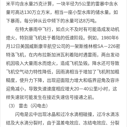
米平均含水量
25
克计算，一块半径为
5
公里的雷暴中含水
量可高达
130
万立方米，相当一座小型水库的储水量。如
下暴雨，每分钟从云中倾下的水量可达
8
万吨。
在特大暴雨中飞行，如点火不及时有可能造成发动机
熄火，特别是飞机处于着陆的低速阶段。例如，
1980
年
6
月
12
日美国威斯康辛航空公司的一架斯维林根
SA
－
226
密
特洛飞机，在内布拉斯加洲瓦利着陆时遇雷雨，两台发动
机因吸入大量雨水而熄火，造成飞机坠毁。降水还可导致
飞机空气动力特性降低，因雨滴相当于增加了飞机附加粗
糙度，使升力下降，出现迎面阻力增大和临界迎角及容许
迎角减小，导致失速速度相应增大
20
－
40
公里
/
小时，这
样失速就可能发生在接近失速信号接通之前。
（
3
）
雷击（闪电击）
闪电是云中出现冰晶和过冷水滴相碰撞，过冷水滴冻
结及大水滴分裂时，由于温差电效应、冻结电效应、分裂