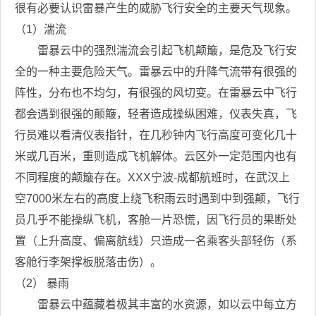
很有必要认识雷暴产生的威胁飞行安全的主要天气现象。
（
1
）湍流
雷暴云中的强烈湍流会引起飞机颠簸，是危及飞行安
全的一种主要危险天气。雷暴云中的升降气流带有很强的
阵性，分布也不均匀，有很强的风切变。在雷暴云中飞行
都会遇到很强的颠簸，轻者造成操纵困难，仪表失真，飞
行员难以看清仪表指针，在几秒钟内飞行高度可变化几十
米或几百米，重则造成飞机解体。云区外一定范围内也有
不同程度的颠簸存在。
XXX
宁波
-
成都航班时，在武汉上
空
7000
米左右的高度上绕飞积雨云时遇到中到强颠，飞行
员几乎不能操纵飞机，客舱一片恐慌，因飞行员的果断处
置（上升高度、偏离航线）只造成一名乘客头部轻伤（系
客舱行李架撑板脱落击伤）。
（
2
）
暴雨
雷暴云中蕴藏着极其丰富的水资源，如以云中每立方