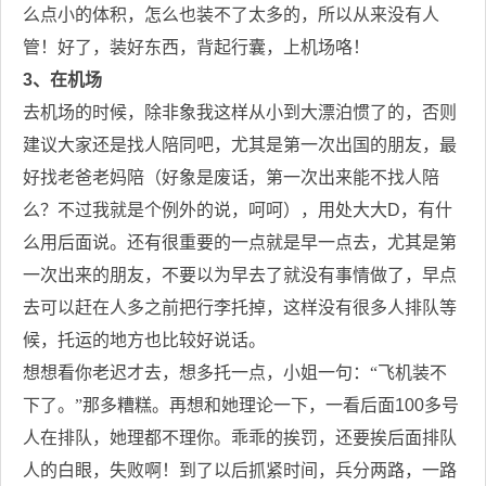
么点小的体积，怎么也装不了太多的，所以从来没有人
管！好了，装好东西，背起行囊，上机场咯！
3
、在机场
去机场的时候，除非象我这样从小到大漂泊惯了的，否则
建议大家还是找人陪同吧，尤其是第一次出国的朋友，最
好找老爸老妈陪（好象是废话，第一次出来能不找人陪
么？不过我就是个例外的说，呵呵），用处大大
D
，有什
么用后面说。还有很重要的一点就是早一点去，尤其是第
一次出来的朋友，不要以为早去了就没有事情做了，早点
去可以赶在人多之前把行李托掉，这样没有很多人排队等
候，托运的地方也比较好说话。
想想看你老迟才去，想多托一点，小姐一句：“飞机装不
下了。”那多糟糕。再想和她理论一下，一看后面
100
多号
人在排队，她理都不理你。乖乖的挨罚，还要挨后面排队
人的白眼，失败啊！到了以后抓紧时间，兵分两路，一路