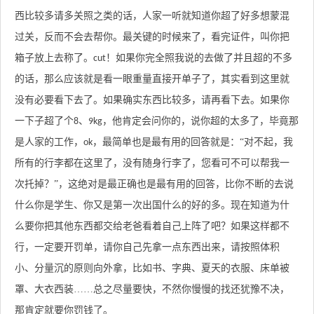
西比较多请多关照之类的话，人家一听就知道你超了好多想蒙混
过关，反而不会去帮你。最关键的时候来了，看完证件，叫你把
箱子放上去称了。
！如果你完全照我说的去做了并且超的不多
cut
的话，那么应该就是看一眼重量直接开单子了，其实看到这里就
没有必要看下去了。如果确实东西比较多，请再看下去。如果你
一下子超了个
、
，他肯定会问你的，说你超的太多了，毕竟那
8
9kg
是人家的工作，
，最简单也是最有用的回答就是：“对不起，我
ok
所有的行李都在这里了，没有随身行李了，您看可不可以帮我一
次托掉？”，这绝对是最正确也是最有用的回答，比你不断的去说
什么你是学生、你又是第一次出国什么的好的多。现在知道为什
么要你把其他东西都交给老爸看着自己上阵了吧？如果这样都不
行，一定要开罚单，请你自己先拿一点东西出来，请按照体积
小、分量沉的原则向外拿，比如书、字典、夏天的衣服、床单被
罩、大衣西装……总之尽量要快，不然你慢慢的找还犹豫不决，
那肯定就要你罚钱了。