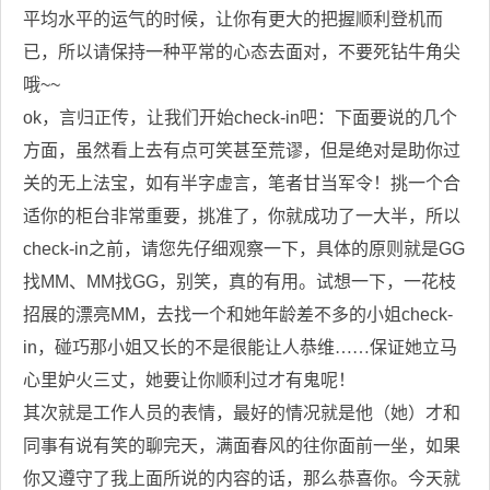
平均水平的运气的时候，让你有更大的把握顺利登机而
已，所以请保持一种平常的心态去面对，不要死钻牛角尖
哦
~~
ok
，言归正传，让我们开始
check-in
吧：下面要说的几个
方面，虽然看上去有点可笑甚至荒谬，但是绝对是助你过
关的无上法宝，如有半字虚言，笔者甘当军令！挑一个合
适你的柜台非常重要，挑准了，你就成功了一大半，所以
check-in
之前，请您先仔细观察一下，具体的原则就是
GG
找
MM
、
MM
找
GG
，别笑，真的有用。试想一下，一花枝
招展的漂亮
MM
，去找一个和她年龄差不多的小姐
check-
in
，碰巧那小姐又长的不是很能让人恭维……保证她立马
心里妒火三丈，她要让你顺利过才有鬼呢！
其次就是工作人员的表情，最好的情况就是他（她）才和
同事有说有笑的聊完天，满面春风的往你面前一坐，如果
你又遵守了我上面所说的内容的话，那么恭喜你。今天就