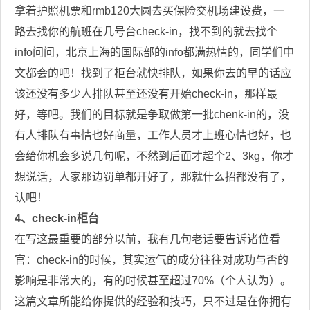
拿着护照机票和
rmb120
大圆去买保险交机场建设费，一
路去找你的航班在几号台
check-in
，找不到的就去找个
info
问问，北京上海的国际部的
info
都满热情的，同学们中
文都会的吧！找到了柜台就快排队，如果你去的早的话应
该还没有多少人排队甚至还没有开始
check-in
，那样最
好，等吧。我们的目标就是争取做第一批
chenk-in
的，没
有人排队有事情也好商量，工作人员才上班心情也好，也
会给你机会多说几句呢，不然到后面才超个
2
、
3kg
，你才
想说话，人家那边罚单都开好了，那就什么招都没有了，
认吧！
4
、
check-in
柜台
在写这最重要的部分以前，我有几句老话要告诉诸位看
官：
check-in
的时候，其实运气的成分往往对成功与否的
影响是非常大的，有的时候甚至超过
70%
（个人认为）。
这篇文章所能给你提供的经验和技巧，只不过是在你拥有