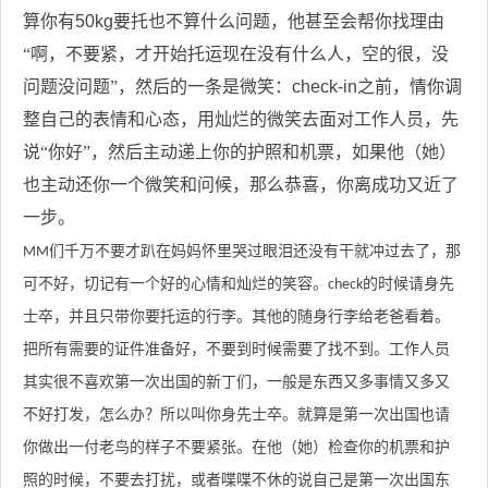
算你有
50kg
要托也不算什么问题，他甚至会帮你找理由
“啊，不要紧，才开始托运现在没有什么人，空的很，没
问题没问题”，然后的一条是微笑：
check-in
之前，情你调
整自己的表情和心态，用灿烂的微笑去面对工作人员，先
说“你好”，然后主动递上你的护照和机票，如果他（她）
也主动还你一个微笑和问候，那么恭喜，你离成功又近了
一步。
们千万不要才趴在妈妈怀里哭过眼泪还没有干就冲过去了，那
MM
可不好，切记有一个好的心情和灿烂的笑容。
的时候请身先
check
士卒，并且只带你要托运的行李。其他的随身行李给老爸看着。
把所有需要的证件准备好，不要到时候需要了找不到。工作人员
其实很不喜欢第一次出国的新丁们，一般是东西又多事情又多又
不好打发，怎么办？所以叫你身先士卒。就算是第一次出国也请
你做出一付老鸟的样子不要紧张。在他（她）检查你的机票和护
照的时候，不要去打扰，或者喋喋不休的说自己是第一次出国东