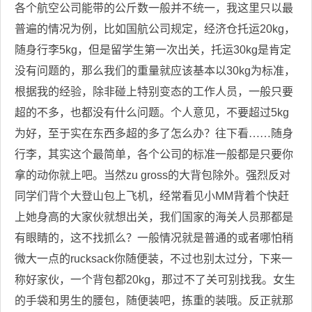
各个航空公司能带的公斤数一般并不统一，我这里只以最
普遍的情况为例，比如国航公司规定，经济仓托运
20kg
，
随身行李
5kg
，但是留学生第一次出关，托运
30kg
是肯定
没有问题的，那么我们的重量就应该基本以
30kg
为标准，
根据我的经验，除非碰上特别变态的工作人员，一般只要
超的不多，也都没有什么问题。个人意见，不要超过
5kg
为好，至于实在东西多超的多了怎么办？往下看……随身
行李，其实这个最简单，各个公司的标准一般都是只要你
拿的动你就上吧。当然
zu gross
的大背包除外。强烈反对
同学们背个大登山包上飞机，经常看见小
MM
背着个快赶
上她身高的大家伙就想出关，我们国家的海关人员那都是
有眼睛的，这不找抓么？一般情况就是普通的或者哪怕稍
微大一点的
rucksack
你随便装，不过也别太过分，下来一
称好家伙，一个背包都
20kg
，那过不了关可别找我。女生
的手袋和男生的腰包，随便装吧，拣重的装哦。反正就那