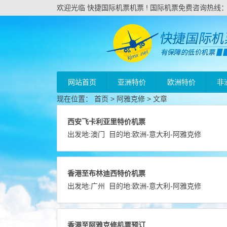
欢迎光临 快捷国际机票机票 ! 国际机票免费咨询热线：020
网站首页
亚洲特价
欧洲特价
非
现在位置：
首页
>
阿雅克修
> 文章
西安飞卡利亚里特价机票
出发地:
澳门
目的地:
欧洲
-
意大利
-
阿雅克修
香港至布林迪西特价机票
出发地:
广州
目的地:
欧洲
-
意大利
-
阿雅克修
香港至阿雅克修机票预订