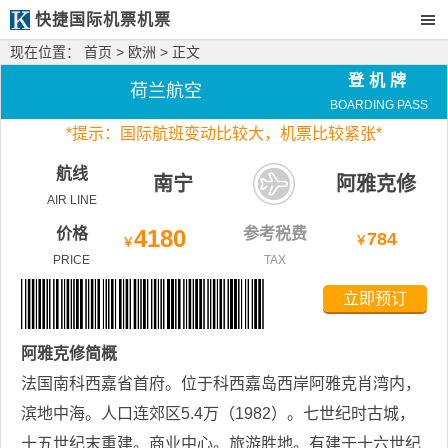
快捷国际机票机票
现在位置：
首页
>
欧洲
> 正文
登机牌
荷兰航空
BOARDING PASS
*
提示：国际航班变动比较大，
机票比较紧张*
航线
南宁
阿雅克修
AIR LINE
价格
4180
参考税费
784
￥
￥
PRICE
TAX
立即预订
阿雅克修
简概
法国南科西嘉省首府。位于科西嘉岛西岸阿雅克肖湾内，
滨地中海。人口连郊区5.4万（1982）。七世纪时古城，
十五世纪末重建。商业中心。旅游胜地。有建于十六世纪