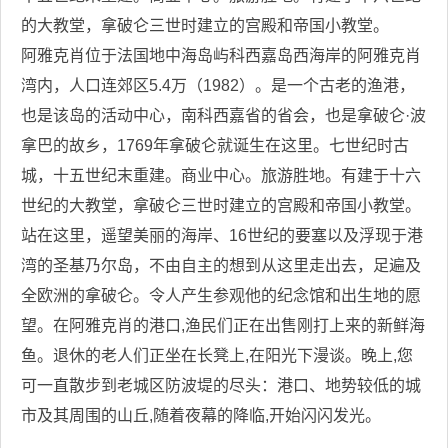
的大教堂，拿破仑三世时建立的宫殿和帝国小教堂。
阿雅克肖位于法国地中海岛屿科西嘉岛西海岸的阿雅克肖
湾内，人口连郊区5.4万（1982）。是一个古老的渔港，
也是该岛的活动中心，南科西嘉省的省会，也是拿破仑·波
拿巴的故乡，1769年拿破仑就诞生在这里。七世纪时古
城，十五世纪末重建。商业中心。旅游胜地。有建于十六
世纪的大教堂，拿破仑三世时建立的宫殿和帝国小教堂。
站在这里，遥望美丽的海岸、16世纪的要塞以及浮现于港
湾的圣基乃尔岛，不由自主的想到从这里走出去，足遍及
全欧洲的拿破仑。令人产生参观他的纪念馆和出生地的愿
望。在阿雅克肖的港口,渔民们正在出售刚打上来的新鲜海
鱼。退休的老人们正坐在长凳上,在阳光下漫谈。晚上,您
可一直散步到老城区防波堤的尽头：港口、地势较低的城
市及其周围的山丘,随着夜幕的降临,开始闪闪发光。