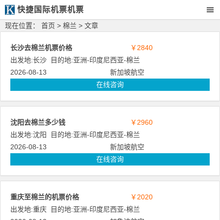
快捷国际机票机票
现在位置：
首页
>
棉兰
> 文章
长沙去棉兰机票价格
￥2840
出发地:
长沙
目的地:
亚洲
-
印度尼西亚
-
棉兰
2026-08-13
新加坡航空
在线咨询
沈阳去棉兰多少钱
￥2960
出发地:
沈阳
目的地:
亚洲
-
印度尼西亚
-
棉兰
2026-08-13
新加坡航空
在线咨询
重庆至棉兰的机票价格
￥2020
出发地:
重庆
目的地:
亚洲
-
印度尼西亚
-
棉兰