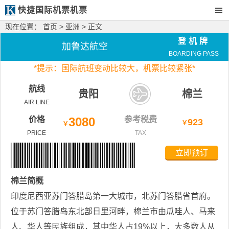
快捷国际机票机票
现在位置：
首页
>
亚洲
> 正文
登机牌
加鲁达航空
BOARDING PASS
*
提示：国际航班变动比较大，
机票比较紧张*
航线
贵阳
棉兰
AIR LINE
价格
3080
参考税费
923
￥
￥
PRICE
TAX
立即预订
棉兰
简概
印度尼西亚苏门答腊岛第一大城市，北苏门答腊省首府。
位于苏门答腊岛东北部日里河畔，棉兰市由瓜哇人、马来
人、华人等民族组成，其中华人占19%以上，大多数人从