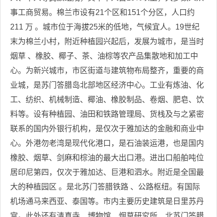
事工商贸易。棉兰市设有21个区和151个分区，人口约
211 万 。城市位于海拔25米的低地，气候宜人。19世纪
末为棉兰小村，附近种植园兴起后，发展为城市，是当时
烟草 、橡胶、椰子、茶、油棕等农产品集散地和加工中
心。为新兴城市，市区街道与建筑物布局整齐，重要的商
业城，是苏门答腊岛北部地区经济中心。工业有炼油、化
工、纺织、机械制造、椰油、橡胶制品、卷烟、肥皂、饮
料等。设有种植园、油田和铁路管理局、货栈及与之紧密
联系的国内外银行机构，是仅次于雅加达的金融和商业中
心。外港勿老湾是现代化港口，是石油装运港，也是国内
橡胶、烟草、剑麻和棕油的最大出口港。进出口船舶吨位
居印尼第四，仅次于雅加达、巨港和泗水。附近是全国最
大的种植园区 。是北苏门答腊铁路 、公路枢纽。有国际
机场通马来西亚、泰国等。市内主要历史建筑是日里苏丹
宫。此外还有清真寺、博物馆、烟草研究所、北苏门答腊