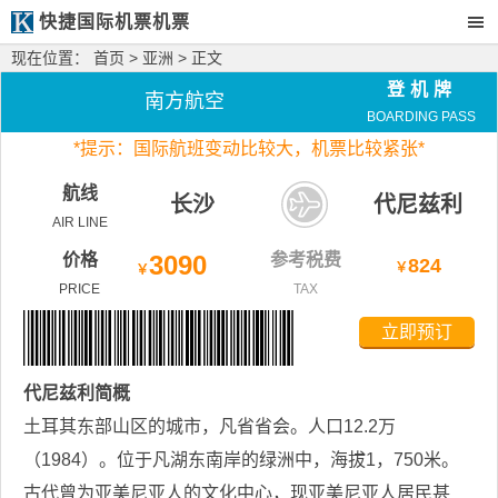
快捷国际机票机票
现在位置：
首页
>
亚洲
> 正文
登机牌
南方航空
BOARDING PASS
*
提示：国际航班变动比较大，
机票比较紧张*
航线
长沙
代尼兹利
AIR LINE
价格
3090
参考税费
824
￥
￥
PRICE
TAX
立即预订
代尼兹利
简概
土耳其东部山区的城市，凡省省会。人口12.2万
（1984）。位于凡湖东南岸的绿洲中，海拔1，750米。
古代曾为亚美尼亚人的文化中心，现亚美尼亚人居民甚