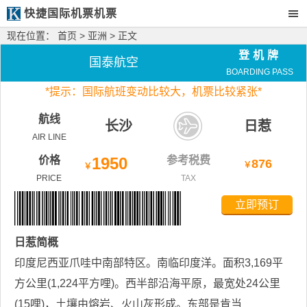
快捷国际机票机票
现在位置：
首页
>
亚洲
> 正文
登机牌
国泰航空
BOARDING PASS
*
提示：国际航班变动比较大，
机票比较紧张*
航线
长沙
日惹
AIR LINE
价格
1950
参考税费
876
￥
￥
PRICE
TAX
立即预订
日惹
简概
印度尼西亚爪哇中南部特区。南临印度洋。面积3,169平
方公里(1,224平方哩)。西半部沿海平原，最宽处24公里
(15哩)，土壤由熔岩、火山灰形成。东部是肯当