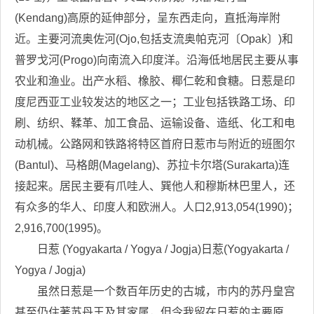
(Kendang)高原的延伸部分，呈东西走向，直抵海岸附
近。主要河流奥佐河(Ojo,包括支流奥帕克河〔Opak〕)和
普罗戈河(Progo)向南流入印度洋。沿海低地居民主要从事
农业和渔业。出产水稻、橡胶、椰仁乾和食糖。日惹是印
度尼西亚工业较发达的地区之一；工业包括铁路工场、印
刷、纺织、鞣革、加工食品、运输设备、造纸、化工和电
动机械。公路网和铁路将特区首府日惹市与附近的班图尔
(Bantul)、马格朗(Magelang)、苏拉卡尔塔(Surakarta)连
接起来。居民主要有爪哇人、巽他人和穆斯林巴里人，还
有众多的华人、印度人和欧洲人。人口2,913,054(1990)；
2,916,700(1995)。
日惹 (Yogyakarta / Yogya / Jogja)日惹(Yogyakarta /
Yogya / Jogja)
虽然日惹是一个数百年历史的古城，市内的苏丹皇宫
甚至仍住著苏丹王及其家属，但令我留在日惹的主要原