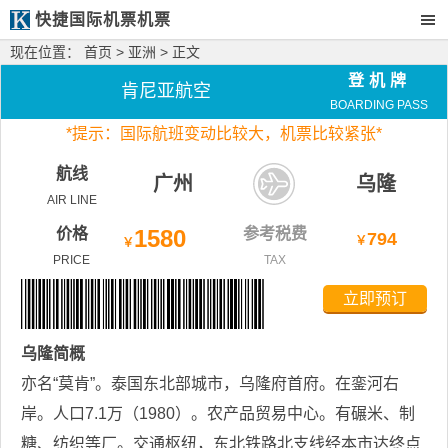
快捷国际机票机票
现在位置：
首页
>
亚洲
> 正文
登机牌
肯尼亚航空
BOARDING PASS
*
提示：国际航班变动比较大，
机票比较紧张*
航线
广州
乌隆
AIR LINE
价格
1580
参考税费
794
￥
￥
PRICE
TAX
立即预订
乌隆
简概
亦名“莫肯”。泰国东北部城市，乌隆府首府。在銮河右
岸。人口7.1万（1980）。农产品贸易中心。有碾米、制
糖、纺织等厂。交通枢纽，东北铁路北支线经本市达终点