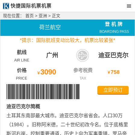
快捷国际机票机票
现在位置：
首页
>
亚洲
> 正文
登机牌
荷兰航空
BOARDING PASS
*
提示：国际航班变动比较大，
机票比较紧张*
航线
广州
迪亚巴克尔
AIR LINE
价格
3090
参考税费
758
￥
￥
PRICE
TAX
立即预订
迪亚巴克尔
简概
土耳其东南部最大城市。迪亚巴克尔省省会。人口30万
（1984）。旧称阿米德，二十世纪初改今名。位于底格里
斯河右岸，控制重要通道，历史上向为军事重镇，罗马帝