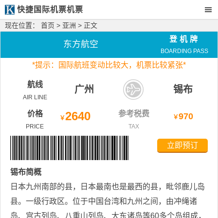
快捷国际机票机票
现在位置：
首页
>
亚洲
> 正文
登机牌
东方航空
BOARDING PASS
*
提示：国际航班变动比较大，
机票比较紧张*
航线
广州
锡布
AIR LINE
价格
2640
参考税费
970
￥
￥
PRICE
TAX
立即预订
锡布
简概
日本九州南部的县，日本最南也是最西的县，毗邻鹿儿岛
县。一级行政区。位于中国台湾和九州之间，由冲绳诸
岛、宫古列岛、八重山列岛、大东诸岛等60多个岛组成，