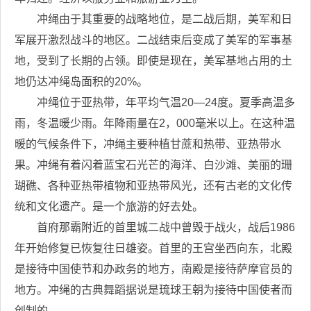
冲绳由于其重要的战略地位，是二战后期，美军和日
军展开激烈战斗的地区。二战结束后变成了美军的军事基
地，受到了长期的占领。即使是现在，美军基地占用的土
地仍达冲绳岛面积的20%。
冲绳位于亚热带，年平均气温20—24度。夏季高温多
雨，冬温暖少雨。年降雨量在2，000毫米以上。在这种温
暖的气候条件下，冲绳主要种植甘蔗和热带、亚热带水
果。冲绳有着闪着蓝宝石光芒的海洋、白沙滩、美丽的珊
瑚礁、各种亚热带植物和亚热带风光，还有古老的文化传
统和文化遗产。是一个旅游的好去处。
首府那霸附近的首里城二战中曾毁于战火，战后1986
年开始修复已恢复往日雄姿。首里的王宫坐西向东，北殿
是接待中国使节和办政务的地方，南殿是接待萨摩官员的
地方。冲绳的古典舞蹈据说是琉球王朝为接待中国使者而
创制的。