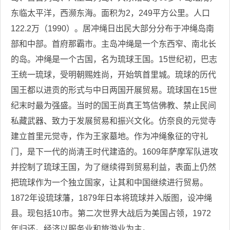
东临太平洋，西濒东海。面积为2，249平方公里。人口
122.2万（1990）。居冲绳日出民大部分分布于冲绳岛南
部和中部。首府那霸市。主岛冲绳是一个东西窄、南北长
的岛。冲绳是一个古国，名为琉球王国。15世纪初，巴志
王统一琉球，受明朝赐姓尚，开始筑首里城。琉球的历代
国王都以进贡的形式与中日两国开展贸易。琉球国在15世
纪末时最为强盛。当时的国王尚真王笃信佛教、禁止民间
私藏武器、致力于发展贸易和振兴文化。仿奈良的元觉寺
建立首里元觉寺，作为王家墓地。作为冲绳象征的守礼
门，是下一代的尚清王时代建造的。1609年萨摩军队进攻
并控制了琉球王国，为了继续得到贸易利益，表面上仍然
把琉球作为一个独立国家，让其和中国继续进行贸易。
1872年设琉球藩，1879年日本将琉球并入版图，设冲绳
县。现包括10市。第二次世界大战后为美国占领，1972
年归还。经济以服务业和旅游业为主。