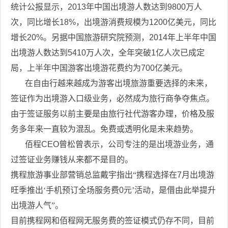
统计公报显示，
2013
年中国出境游人数达到
9800
万人
次，同比增长
18%
，出境游消费规模为
1200
亿美元，同比
增长
20%
。另据中国旅游研究院预测，
2014
年上半年中国
出境游人数达到
5410
万人次，全年突破
1
亿人次已成定
局，上半年中国游客出境游花费约为
700
亿美元。
在自由行越来越成为游客出境旅游重要选择的未来，
签证作为出境游入口级业务，必然成为旅行商争夺焦点。
由于签证服务以前主要是由旅行社代游客办理，价格及服
务多年来一直较为混乱。免费或透明化是未来趋势。
佰程
CEO
曾松曾表示，公司专注的是出境游业务，通
过签证业务赚钱从来都不是目的。
携程旅游事业部营销总监戴宇指出“携程选择在
7
月出境游
旺季推出‘手机预订全场服务费
0
元’活动，是借由此举提升
出境游人气”。
目前携程网和佰程网无服务费的签证模式仍存不同，目前