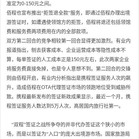
准定为
0-150
元之间。
佰程也宣布推出“拒签退全款”服务，即通过佰程办理出境
游签证时，如遭遇使领馆方的拒签，佰程将退还包括领馆
费和服务费两项费用在内的全部款项。
双方第二回合的竞争相较第一回合显得更加激烈。有业内
报道指出，刨去获客成本、企业运营成本等隐性成本不
算，每单签证的人工成本正是
150
元左右，此次两家企业
将服务费直接免掉，也是令人意想不到。第二回合的交锋
则由佰程开启，有业内分析指出是携程签证服务人次的飙
升，造成佰程在
OTA
代理签证市场的领跑地位受到威胁所
致。携程最新发布的签证新政成果显示，最近一个月，携
程签证服务人数达到
5
万人次，高居国内旅行社第一。
“双程”签证之战所争夺的并非代办签证这个狭小的市
场，而是以签证为“入口”的庞大出境游市场。国家旅游局