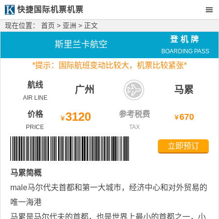
快捷国际机票机票
现在位置：
首页
>
亚洲
> 正文
登机牌
斯里兰卡航空
BOARDING PASS
*
提示：国际航班变动比较大，
机票比较紧张*
航线
广州
马累
AIR LINE
价格
3120
参考税费
670
￥
￥
PRICE
TAX
立即预订
马累
简概
male马尔代夫首都和第一大城市，经济中心和对外贸易的
唯一海港
马累是马尔代夫的首都，也是世界上最小的首都之一，小